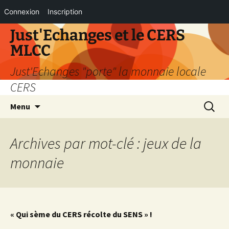
Connexion
Inscription
Aller
Just'Echanges et le CERS
au
MLCC
contenu
Just'Echanges "porte" la monnaie locale
CERS
Recherc
Menu
Archives par mot-clé : jeux de la
monnaie
« Qui sème du CERS récolte du SENS » !