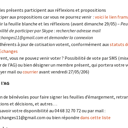
les présents participent aux réflexions et propositions
ciper aux propositions car vous ne pourrez venir :
voici le lien fra
ir la feuille blanche et les réflexions (avant dimanche 29/05) –
Peu
bilité de participer par Skype : rechercher adresse mail
echanges11@gmail.com et demander la connexion
dhérents à jour de cotisation votent, conformément aux
statuts d
’Echanges
ent, vous ne pouvez venir voter ? Possibilité de vote par SMS (mis
ur de l’AG) ou bien désigner un membre présent, qui portera votre v
yer mail ou
courrier
avant vendredi 27/05/206)
 l’AG
n de bénévoles pour faire signer les feuilles d’émargement, retran
xions et décisions, et autres…
 savoir votre disponibilité au 04 68 32 70 72 ou par mail :
echanges11@gmail.com ou bien répondre
dans cette liste