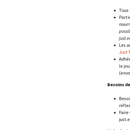
Tous 
Parti
nourr
possi
just.
Les a
Just
Adhér
le jo
(envo
Besoins de
Besoi
réfle
Faire
just.