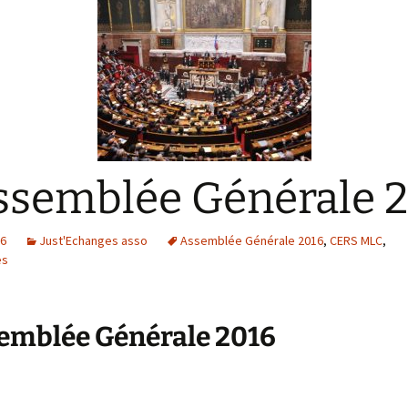
s pour nom
s Pôles d’Activité
oupes & actions
 monnaie
onnais
unions « JE CERS »
ssemblée Générale 
16
Just'Echanges asso
Assemblée Générale 2016
,
CERS MLC
,
es
emblée Générale 2016