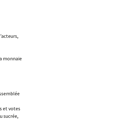
’acteurs,
 la monnaie
’Assemblée
s et votes
u sucrée,