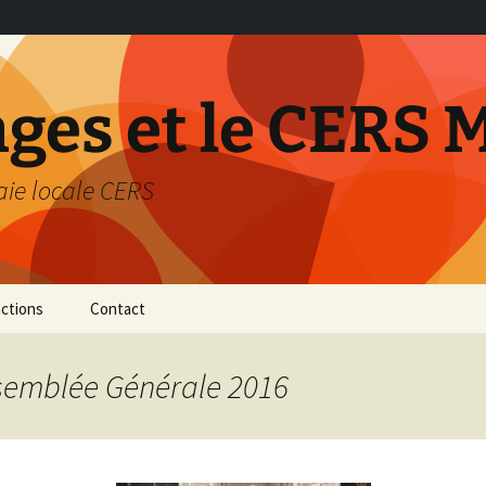
nges et le CERS 
aie locale CERS
ctions
Contact
térieur de
ssemblée Générale 2016
…
on