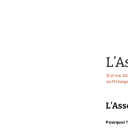
Coupons, billets, bons
d’échange ?
Être bénévole
Just’ Echange
Le
de l’association
Gr
Un nom pour la
locale du Narb
Ré
L’A
25 mai 20
Just'Echang
L’Ass
Pourquoi ?