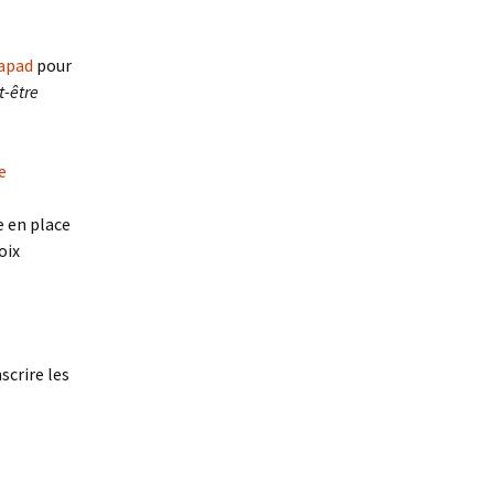
mapad
pour
t-être
e
e en place
oix
scrire les