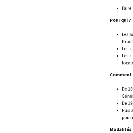
Faire
Pour qui ?
Les a
Prod’
Les «
Les «
local
Comment 
De 18
Géné
De 19
Puis 
pour 
Modalités 