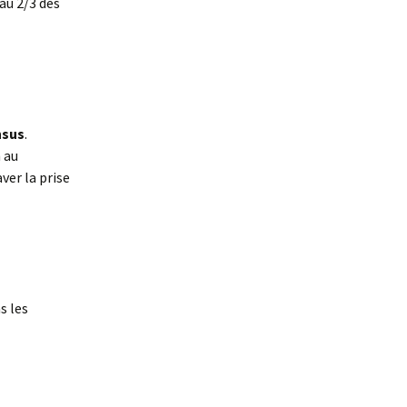
au 2/3 des
nsus
.
n au
ver la prise
s les