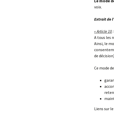
Le mode de
Coupons, billets, bons
voix.
d’échange ?
Être bénévole
Just’ Echange
Le
de l’association
Extrait de 
Gr
Un nom pour la
locale du Narb
Ré
« Article 10
:
A tous les 
Ainsi, le m
consentemen
de décision
Ce mode de 
garan
accom
reteni
maint
Liens sur l