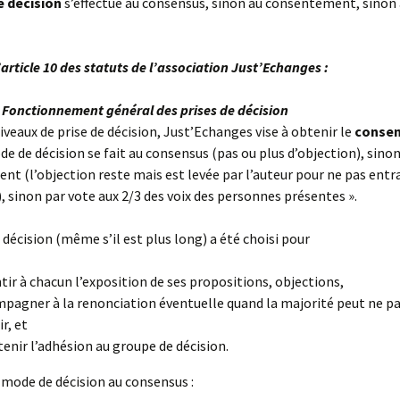
 décision
s’effectue au consensus, sinon au consentement, sinon 
s pour nom
s Pôles d’Activité
l’article 10 des statuts de l’association Just’Echanges :
oupes & actions
 monnaie
onnais
unions « JE CERS »
Fonctionnement général des prises de décision
niveaux de prise de décision, Just’Echanges vise à obtenir le
conse
ode de décision se fait au consensus (pas ou plus d’objection), sino
t (l’objection reste mais est levée par l’auteur pour ne pas entra
), sinon par vote aux 2/3 des voix des personnes présentes ».
décision (même s’il est plus long) a été choisi pour
tir à chacun l’exposition de ses propositions, objections,
pagner à la renonciation éventuelle quand la majorité peut ne pa
r, et
enir l’adhésion au groupe de décision.
e mode de décision au consensus :