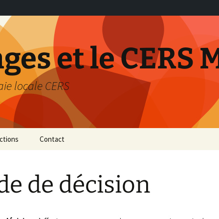
nges et le CERS 
aie locale CERS
ctions
Contact
térieur de
e de décision
…
on