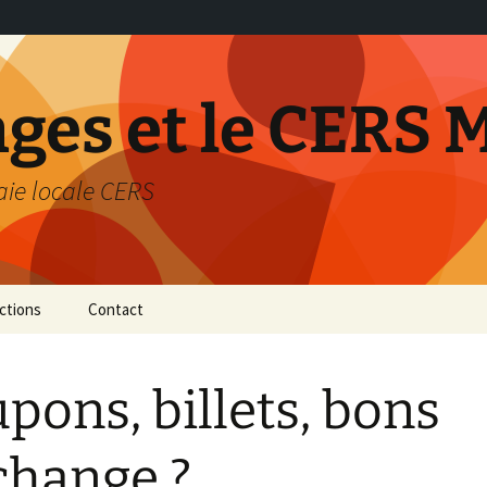
nges et le CERS 
aie locale CERS
ctions
Contact
térieur de
pons, billets, bons
…
on
change ?