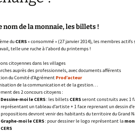
s pour nom
s Pôles d’Activité
oupes & actions
e nom de la monnaie, les billets !
 monnaie
onnais
unions « JE CERS »
tème du
CERS
« consommé » (27 janvier 2014), les membres actifs 
avail, telle une ruche à l’abord du printemps !
ons citoyennes dans les villages
ches auprès des professionnels, avec documents afférents
ion du Comité d’Agrément
Prod’acteur
isation de la communication et de la gestion…
ment des 2 concours citoyens :
Dessine-moi le CERS
: les billets
CERS
seront construits avec 1 f
représentant un tableau d’artiste + 1 face reprenant un dessin d’e
propositions devront venir des habitants du territoire du Grand
Graphe-moi le CERS
: pour dessiner le logo représentant la
monn
CERS