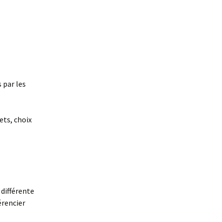
 par les
ets, choix
 différente
érencier