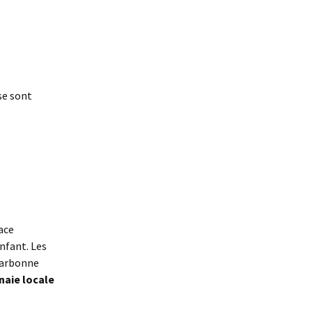
se sont
ace
nfant. Les
 Narbonne
aie locale