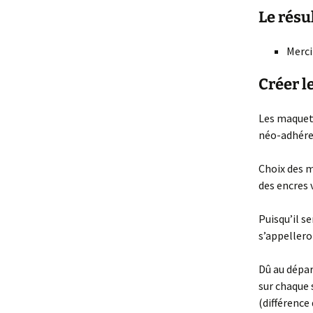
Le résu
Merci
Créer l
Les maquett
néo-adhéren
Choix des m
des encres 
Puisqu’il s
s’appeller
Dû au dépar
sur chaque s
(différence