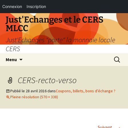
Connexion
Inscription
Aller
Just'Echanges et le CERS
au
MLCC
contenu
Just'Echanges "porte" la monnaie locale
CERS
Recherc
Menu
CERS-recto-verso
Publié le
28 avril 2016
dans
Coupons, billets, bons d’échange ?
Pleine résolution (570 × 338)
→
Suivant