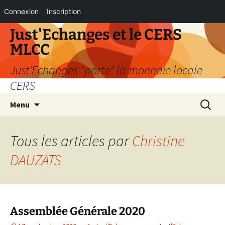
Connexion
Inscription
Aller
Just'Echanges et le CERS
au
MLCC
contenu
Just'Echanges "porte" la monnaie locale
CERS
Recherc
Menu
Tous les articles par
Christine
DAUZATS
Assemblée Générale 2020