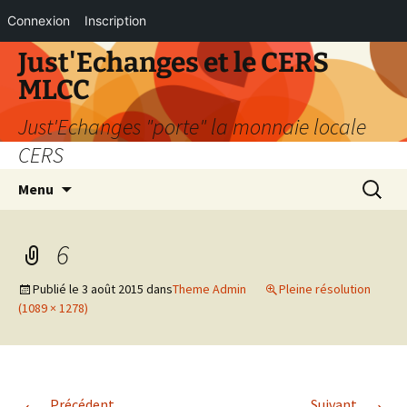
Connexion
Inscription
Aller
Just'Echanges et le CERS
au
MLCC
contenu
Just'Echanges "porte" la monnaie locale
CERS
Recherc
Menu
6
Publié le
3 août 2015
dans
Theme Admin
Pleine résolution
(1089 × 1278)
←
→
Précédent
Suivant