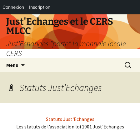
Connexion
Inscription
Aller
Just'Echanges et le CERS
au
MLCC
contenu
Just'Echanges "porte" la monnaie locale
CERS
Recherc
Menu
Statuts Just’Echanges
Statuts Just'Echanges
Les statuts de l’association loi 1901 Just’Echanges