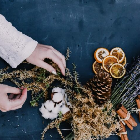
s pour nom
s Pôles d’Activité
oupes & actions
 monnaie
onnais
unions « JE CERS »