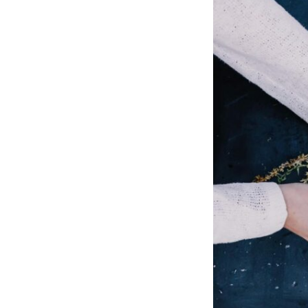
Coupons, billets, bons
d’échange ?
Être bénévole
Just’ Echange
Le
de l’association
Gr
Un nom pour la
locale du Narb
Ré